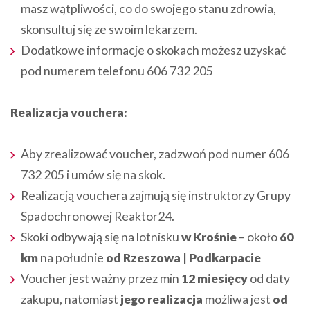
masz wątpliwości, co do swojego stanu zdrowia,
skonsultuj się ze swoim lekarzem.
Dodatkowe informacje o skokach możesz uzyskać
pod numerem telefonu 606 732 205
Realizacja vouchera:
Aby zrealizować voucher, zadzwoń pod numer 606
732 205 i umów się na skok.
Realizacją vouchera zajmują się instruktorzy Grupy
Spadochronowej Reaktor24.
Skoki odbywają się na lotnisku
w Krośnie
– około
60
km
na południe
od Rzeszowa | Podkarpacie
Voucher jest ważny przez min
12 miesięcy
od daty
zakupu, natomiast
jego realizacja
możliwa jest
od