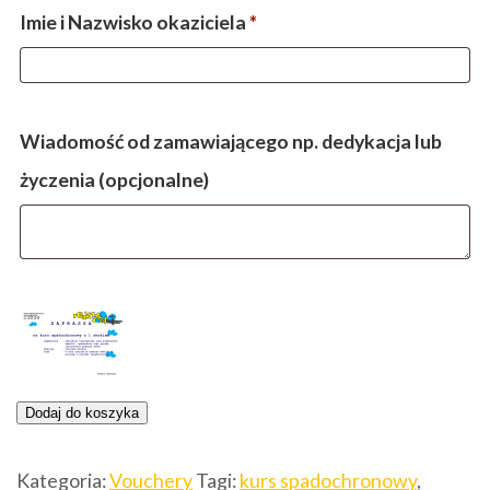
Imie i Nazwisko okaziciela
*
Wiadomość od zamawiającego np. dedykacja lub
życzenia
(opcjonalne)
ilość
Dodaj do koszyka
Kurs
Kategoria:
Vouchery
Tagi:
kurs spadochronowy
,
spadochronowy