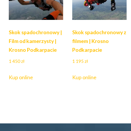
Skok spadochronowy |
Skok spadochronowy z
Film od kamerzysty |
filmem | Krosno
Krosno Podkarpacie
Podkarpacie
1 450
zł
1 195
zł
Kup online
Kup online