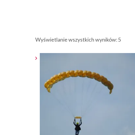
Poso
Wyświetlanie wszystkich wyników: 5
wedł
ceny:
od
niskie
do
wysok