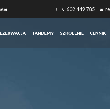
602 449 785
re
utaj
|
EZERWACJA
TANDEMY
SZKOLENIE
CENNIK