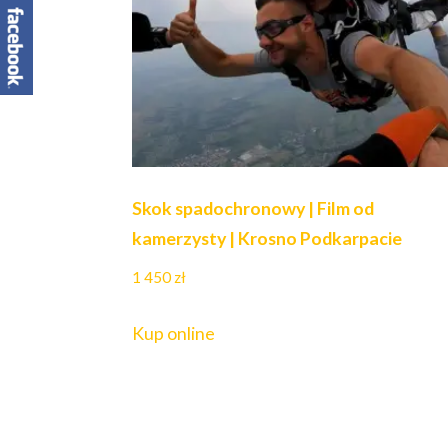
Skok spadochronowy | Film od
kamerzysty | Krosno Podkarpacie
1 450
zł
Kup online