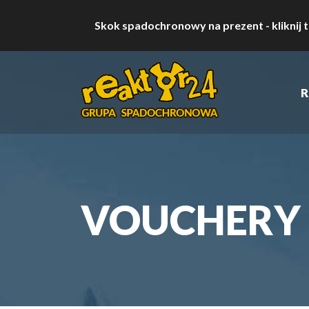
Skok spadochronowy na prezent - kliknij t
R
VOUCHERY