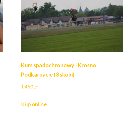
Kurs spadochronowy | Krosno
Podkarpacie (3 skoki)
1 450
zł
Kup online